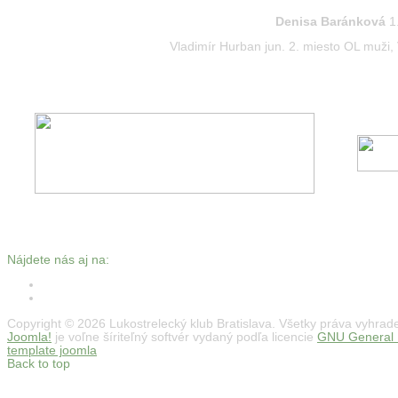
Denisa Baránková
1.
Vladimír Hurban jun. 2. miesto OL muži,
Nájdete nás aj na:
Copyright © 2026 Lukostrelecký klub Bratislava. Všetky práva vyhrad
Joomla!
je voľne šíriteľný softvér vydaný podľa licencie
GNU General P
template joomla
Back to top