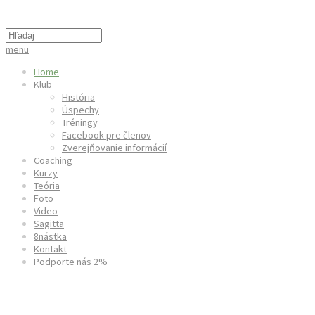
menu
Home
Klub
História
Úspechy
Tréningy
Facebook pre členov
Zverejňovanie informácií
Coaching
Kurzy
Teória
Foto
Video
Sagitta
8nástka
Kontakt
Podporte nás 2%
Finále Slovenského pohára v halovej 