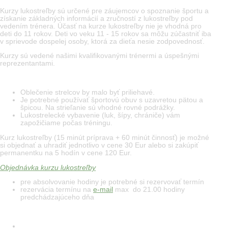
Kurzy lukostreľby sú určené pre záujemcov o spoznanie športu a
získanie základných informácií a zručností z lukostreľby pod
vedením trénera. Účasť na kurze lukostreľby nie je vhodná pro
deti do 11 rokov. Deti vo veku 11 - 15 rokov sa môžu zúčastniť iba
v sprievode dospelej osoby, ktorá za dieťa nesie zodpovednosť.
Kurzy sú vedené našimi kvalifikovanými trénermi a úspešnými
reprezentantami.
Oblečenie strelcov by malo byť priliehavé.
Je potrebné používať športovú obuv s uzavretou pätou a
špicou. Na strieľanie sú vhodné rovné podrážky.
Lukostrelecké vybavenie (luk, šípy, chrániče) vám
zapožičiame počas tréningu.
Kurz lukostreľby (15 minút príprava + 60 minút činnosť) je možné
si objednať a uhradiť jednotlivo v cene 30 Eur alebo si zakúpiť
permanentku na 5 hodín v cene 120 Eur.
Objednávka kurzu lukostreľby
pre absolvovanie hodiny je potrebné si rezervovať termín
rezervácia termínu na
e-mail
max do 21.00 hodiny
predchádzajúceho dňa