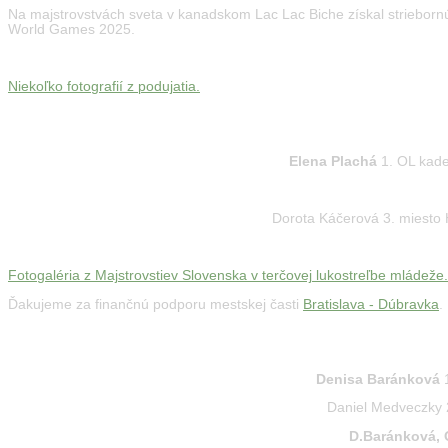
Na majstrovstvách sveta v kanadskom Lac Lac Biche získal striebornú
World Games 2025.
Niekoľko fotografií z podujatia.
MAJSTROVSTVÁ SLOVENSKA MLÁDEŽE V TERČOVE
Elena Plachá
1. OL kade
Dorota Káčerová 3. miesto 
Fotogaléria z Majstrovstiev Slovenska v terčovej lukostreľbe mládeže.
Ďakujeme za finančnú podporu mestskej časti
Bratislava - Dúbravka
.
MAJSTROVSTVÁ SLOVENSKA V TERČOVEJ LUKOST
Denisa Baránková
1
Daniel Medveczky 2
D.Baránková, 