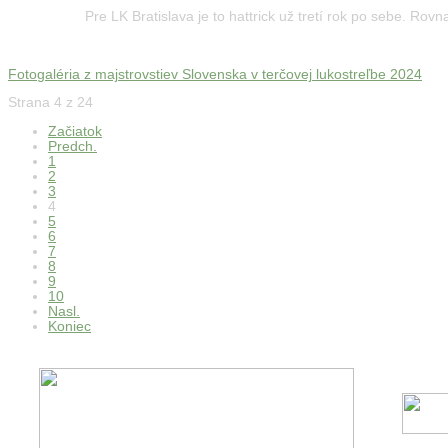
Pre LK Bratislava je to hattrick už tretí rok po sebe. Ro
Fotogaléria z majstrovstiev Slovenska v terčovej lukostreľbe 2024
Strana 4 z 24
Začiatok
Predch.
1
2
3
4
5
6
7
8
9
10
Nasl.
Koniec