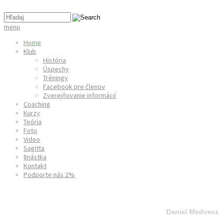
menu
Home
Klub
História
Úspechy
Tréningy
Facebook pre členov
Zverejňovanie informácií
Coaching
Kurzy
Teória
Foto
Video
Sagitta
8nástka
Kontakt
Podporte nás 2%
World Field Archery Championships Lac La Biche 20
Daniel Medvecz