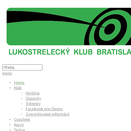
menu
Home
Klub
História
Úspechy
Tréningy
Facebook pre členov
Zverejňovanie informácií
Coaching
Kurzy
Teória