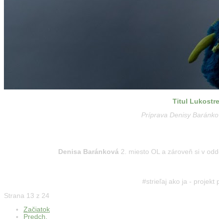
Titul Lukostr
Príprava Denisy Baránko
European Field Archery Championships Poreč
Denisa Baránková
2. miesto OL a zároveň si v odd
#strieľaj ako ja - projek
Strana 13 z 24
Začiatok
Predch.