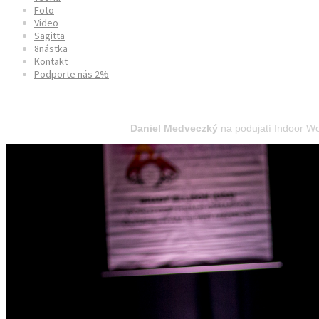
Foto
Video
Sagitta
8nástka
Kontakt
Podporte nás 2%
Nimes Archery Tournament 2022
Daniel Medveczký
na podujatí Indoor Wo