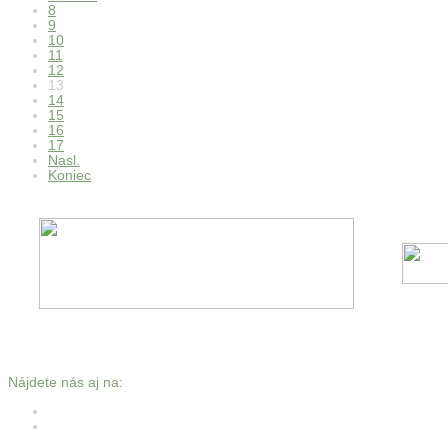
8
9
10
11
12
13
14
15
16
17
Nasl.
Koniec
Nájdete nás aj na: