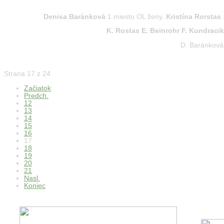
Denisa Baránková
1.miesto OL ženy,
Kristína Rorstas
K. Rostas E. Beinrohr F. Kundracik
D. Baránková
Strana 17 z 24
Začiatok
Predch.
12
13
14
15
16
17
18
19
20
21
Nasl.
Koniec