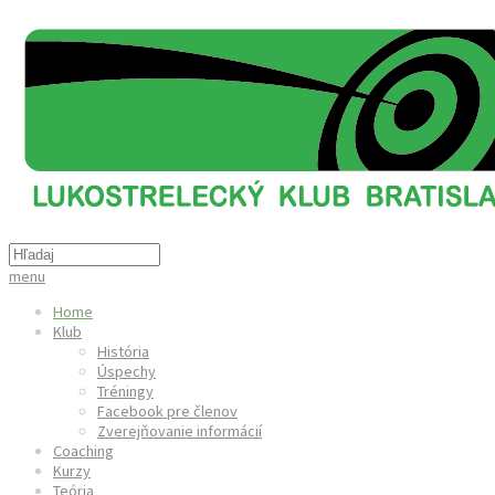
menu
Home
Klub
História
Úspechy
Tréningy
Facebook pre členov
Zverejňovanie informácií
Coaching
Kurzy
Teória