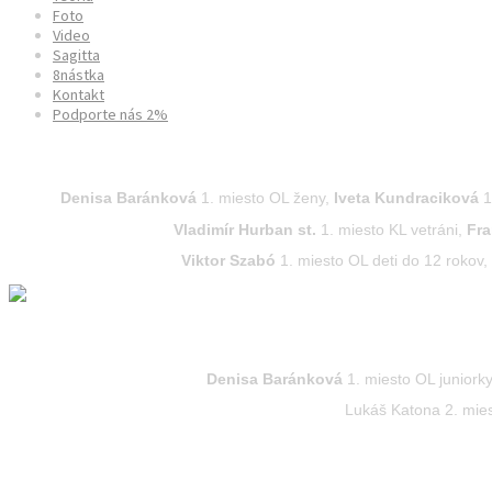
Foto
Video
Sagitta
8nástka
Kontakt
Podporte nás 2%
Majstrovstvá Slovenska v terénnej lukostreľbe 202
Denisa Baránková
1. miesto OL ženy,
Iveta Kundraciková
1
Vladimír Hurban st.
1. miesto KL vetráni,
Fra
Viktor Szabó
1. miesto OL deti do 12 rokov,
Majstrovstvá Slovenska mládeže v terčovej lukost
Denisa Baránková
1. miesto OL juniork
Lukáš Katona 2. mies
Majstrovstvá Slovenska dospelých v terčovej lukos