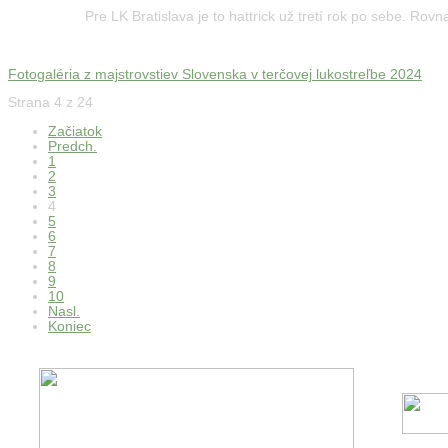
Pre LK Bratislava je to hattrick už tretí rok po sebe. Ro
Fotogaléria z majstrovstiev Slovenska v terčovej lukostreľbe 2024
Strana 4 z 24
Začiatok
Predch.
1
2
3
4
5
6
7
8
9
10
Nasl.
Koniec