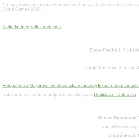
Na majstrovstvách sveta v kanadskom Lac Lac Biche získal striebornú
World Games 2025.
Niekoľko fotografií z podujatia.
MAJSTROVSTVÁ SLOVENSKA MLÁDEŽE V TERČOVE
Elena Plachá
1. OL kade
Dorota Káčerová 3. miesto 
Fotogaléria z Majstrovstiev Slovenska v terčovej lukostreľbe mládeže.
Ďakujeme za finančnú podporu mestskej časti
Bratislava - Dúbravka
.
MAJSTROVSTVÁ SLOVENSKA V TERČOVEJ LUKOST
Denisa Baránková
1
Daniel Medveczky 2
D.Baránková, 