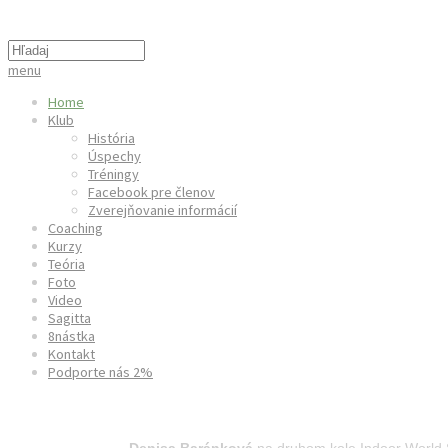
menu
Home
Klub
História
Úspechy
Tréningy
Facebook pre členov
Zverejňovanie informácií
Coaching
Kurzy
Teória
Foto
Video
Sagitta
8nástka
Kontakt
Podporte nás 2%
Indoor World Series Strassen 2023