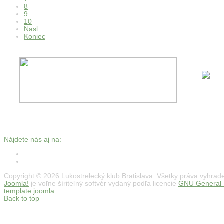
8
9
10
Nasl.
Koniec
Nájdete nás aj na:
Copyright © 2026 Lukostrelecký klub Bratislava. Všetky práva vyhrad
Joomla!
je voľne šíriteľný softvér vydaný podľa licencie
GNU General P
template joomla
Back to top