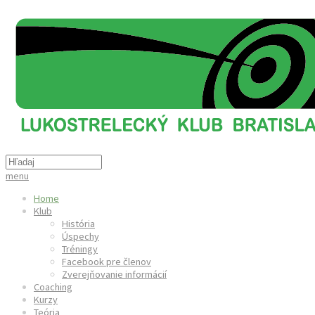
menu
Home
Klub
História
Úspechy
Tréningy
Facebook pre členov
Zverejňovanie informácií
Coaching
Kurzy
Teória