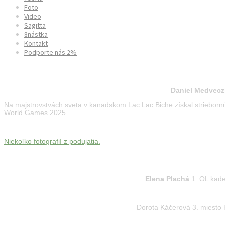
Foto
Video
Sagitta
8nástka
Kontakt
Podporte nás 2%
World Field Archery Championships Lac La Biche 20
Daniel Medvecz
Na majstrovstvách sveta v kanadskom Lac Lac Biche získal striebornú
World Games 2025.
Niekoľko fotografií z podujatia.
MAJSTROVSTVÁ SLOVENSKA MLÁDEŽE V TERČOVE
Elena Plachá
1. OL kade
Dorota Káčerová 3. miesto 