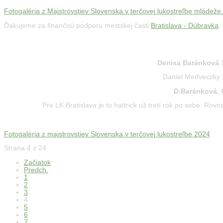
Fotogaléria z Majstrovstiev Slovenska v terčovej lukostreľbe mládeže.
Ďakujeme za finančnú podporu mestskej časti
Bratislava - Dúbravka
.
MAJSTROVSTVÁ SLOVENSKA V TERČOVEJ LUKOST
Denisa Baránková
1
Daniel Medveczky 2
D.Baránková, 
Pre LK Bratislava je to hattrick už tretí rok po sebe. Ro
Fotogaléria z majstrovstiev Slovenska v terčovej lukostreľbe 2024
Strana 4 z 24
Začiatok
Predch.
1
2
3
4
5
6
7